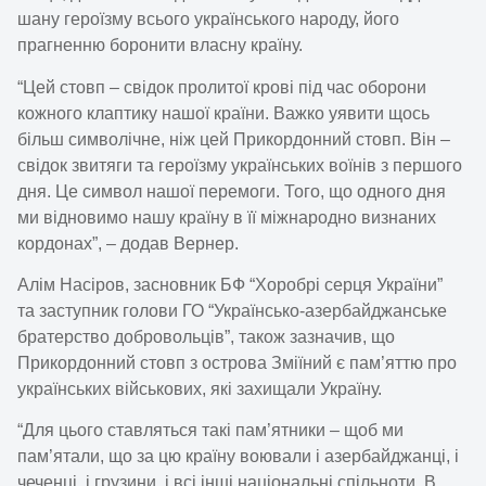
шану героїзму всього українського народу, його
прагненню боронити власну країну.
“Цей стовп – свідок пролитої крові під час оборони
кожного клаптику нашої країни. Важко уявити щось
більш символічне, ніж цей Прикордонний стовп. Він –
свідок звитяги та героїзму українських воїнів з першого
дня. Це символ нашої перемоги. Того, що одного дня
ми відновимо нашу країну в її міжнародно визнаних
кордонах”, – додав Вернер.
Алім Насіров, засновник БФ “Хоробрі серця України”
та заступник голови ГО “Українсько-азербайджанське
братерство добровольців”, також зазначив, що
Прикордонний стовп з острова Зміїний є пам’яттю про
українських військових, які захищали Україну.
“Для цього ставляться такі пам’ятники – щоб ми
пам’ятали, що за цю країну воювали і азербайджанці, і
чеченці, і грузини, і всі інші національні спільноти. В