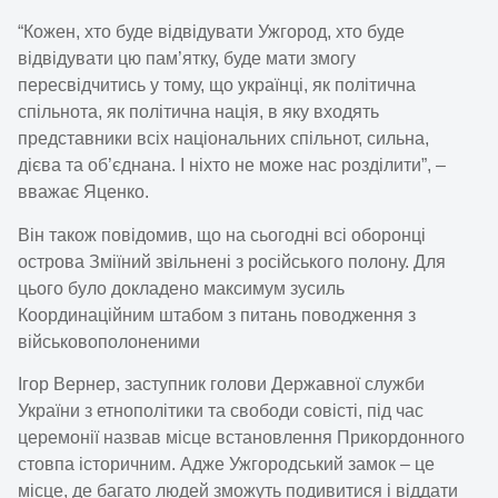
“Кожен, хто буде відвідувати Ужгород, хто буде
відвідувати цю пам’ятку, буде мати змогу
пересвідчитись у тому, що українці, як політична
спільнота, як політична нація, в яку входять
представники всіх національних спільнот, сильна,
дієва та об’єднана. І ніхто не може нас розділити”, –
вважає Яценко.
Він також повідомив, що на сьогодні всі оборонці
острова Зміїний звільнені з російського полону. Для
цього було докладено максимум зусиль
Координаційним штабом з питань поводження з
військовополоненими
Ігор Вернер, заступник голови Державної служби
України з етнополітики та свободи совісті, під час
церемонії назвав місце встановлення Прикордонного
стовпа історичним. Адже Ужгородський замок – це
місце, де багато людей зможуть подивитися і віддати