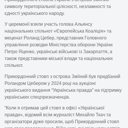
символу територіальної цілісності, незламності та
єдності українського народу.
У церемонії взяли участь голова Альянсу
національних спільнот «Європейська Коаліція» та
меценат Роланд Цебер, представник Головного
управління розвідки Міністерства оборони України
Петро Яценко, українські військові із Закарпаття, а
також представники міської влади та національних
спільнот.
Прикордонний стовп з острова Зміїний був придбаний
Роландом Цебером у 2024 році на аукціоні
українського видання “Українська правда” на підтримку
українських спецпризначенців.
“Коли я отримав цей стовп в офісі «Української
правди», відомий всім журналіст Михайло Ткач та
організатори дуже просили, щоб Прикордонний стовп