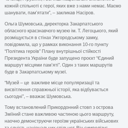
кожній спільноті є герої, яких вже з нами немає. Маємо
шанувати, пам’ятати”, – закликав Насіров.
Ольга Шумовська, директорка Закарпатського
обласного краєзнавчого музею ім. Т. Легоцького, який
розміщується в стінах Ужгородському замку,
повідомила, що у рамках виконання 10-го пункту
“Політика героїв” Плану внутрішньої стійкості
Президента України буде запущено проєкт “Єдиний
маршрут місцями пам’яті”. Один з таких маршрутів
буде в Закарпатському музеї.
“Музей – це важливе місце популяризації та
висвітлення справжньої історії, яка відбувається
сьогодні”, – вважає Шумовська.
Тому встановлений Прикордонний стовп з острова
Зміїний стане важливою частиною цього маршруту,
наочно демонструючи героїзм українських військових
та єдність національних спільнот. Він символізує