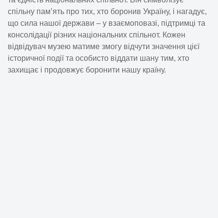
спільну пам’ять про тих, хто боронив Україну, і нагадує,
що сила нашої держави – у взаємоповазі, підтримці та
консолідації різних національних спільнот. Кожен
відвідувач музею матиме змогу відчути значення цієї
історичної події та особисто віддати шану тим, хто
захищає і продовжує боронити нашу країну.