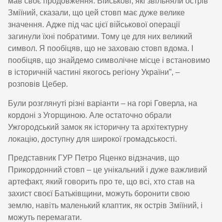
мав своє продовження. Військові, які звільняли острів
Зміїний, сказали, що цей стовп має дуже велике
значення. Адже під час цієї військової операції
загинули їхні побратими. Тому це для них великий
символ. Я пообіцяв, що не заховаю стовп вдома. І
пообіцяв, що знайдемо символічне місце і встановимо
в історичній частині якогось регіону України”, –
розповів Цебер.
Були розглянуті різні варіанти – на горі Говерла, на
кордоні з Угорщиною. Але остаточно обрали
Ужгородський замок як історичну та архітектурну
локацію, доступну для широкої громадськості.
Представник ГУР Петро Яценко відзначив, що
Прикордонний стовп – це унікальний і дуже важливий
артефакт, який говорить про те, що всі, хто став на
захист своєї Батьківщини, можуть боронити свою
землю, навіть маленький клаптик, як острів Зміїний, і
можуть перемагати.